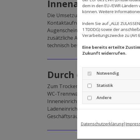
Innenausbau vom Prof
dem in den EU-/EWR-Ländern ve
können. Weitere Informationen 
Die Umsetzung Ihrer Wünsche hat für u
Kontaktaufnahme, die in der Regel per 
Indem Sie auf „ALLE ZULASSEN"
1 TDDDG) sowie der anschließ
Augenschein zu nehmen und die technis
Verarbeitungszwecke zu (Art 6 A
zusätzliche Anregungen. Anschließend er
technisch besten Lösung vereint.
Eine bereits erteilte Zust
Zukunft widerrufen.
Durch den Trockenb
Notwendig
Statistik
Zum Trockenbau gehören unter andere
WC-Trennwände fallen unter diesen Beg
Andere
Inneneinrichtungen individuell gestalte
Ladeneinrichtungen, Praxiseinrichtun
Geschäftsräume zu unverwechselbaren
Datenschutzerklärung
|
Impres