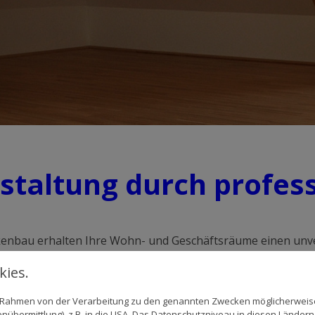
estaltung durch profes
enbau erhalten Ihre Wohn- und Geschäftsräume einen unv
nbau.
ies.
im Rahmen von der Verarbeitung zu den genannten Zwecken möglicherwei
nübermittlung), z.B. in die USA. Das Datenschutzniveau in diesen Ländern 