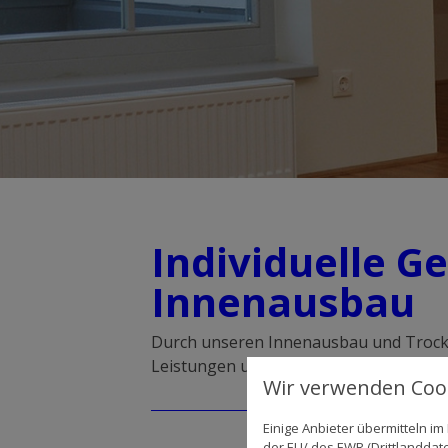
Individuelle G
Innenausbau
Durch unseren Innenausbau und Trock
Leistungen umfassen auch den Treppe
Wir verwenden Cook
Einige Anbieter übermitteln 
der EU/ des EWR (Drittlanddate