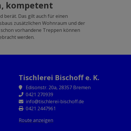
h, kompetent
 berät. Das gilt auch für einen
usbaus zusätzlichen Wohnraum und der
ch schon vorhandene Treppen können
ebracht werden.
Tischlerei Bischoff e. K.
Edisonstr. 20a, 28357 Bremen
0421 270939
info@tischlerei-bischoff.de
0421 2447961
Route anzeigen