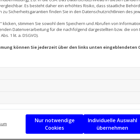
i - wir bauen für Sie!
rgleichbar. Es besteht daher ein erhöhtes Risiko, dass staatliche Behör
zu Sicherheitsgarantien finden Sie in den Datenschutzrichtlinien des jew
ns oberste Priorität. Dazu gehört selbstverständlich eine
Mail oder telefonisch erfolgt, treffen wir uns zu einem Vo
 klicken, stimmen Sie sowohl dem Speichern und Abrufen von Information
enden Datenverarbeitung für die nachfolgend dargestellten bzw. die von
chen Möglichkeiten zu überprüfen. Sie teilen uns Ihre Vors
bs. 1 lit. a. DSGVO).
stellen wir ein individuelles Angebot, das Ihre Vorstellung
immung können Sie jederzeit über den links unten eingeblendeten 
au Wohn(t)räume gestalten
m abgehängte Decken, Wandverkleidungen oder Montagewä
riff, ebenso wie Verkleidungen und Einbauten. Durch dies
t werden, Sie bringen Ihre eigenen kreativen Ideen mit ein
gen oder Büroeinrichtungen handelt - durch unseren Trock
 Unikaten.
Nur notwendige
Individuelle Auswahl
sum
Cookies
übernehmen